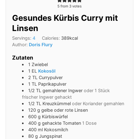
5
from
3
votes
Gesundes Kürbis Curry mit
Linsen
Servings:
4
Calories:
389
kcal
Author:
Doris Flury
Zutaten
1
Zwiebel
1
EL
Kokosöl
2
TL
Currypulver
1
TL
Paprikapulver
1/2
TL
gemahlener Ingwer
oder 1 Stück
frischer Ingwer gehackt
1/2
TL
Kreuzkümmel
oder Koriander gemahlen
120
g
gelbe oder rote Linsen
600
g
Kürbiswürfel
400
g
gehackte Tomaten
1 Dose
400
ml
Kokosmilch
80
g
Jungspinat