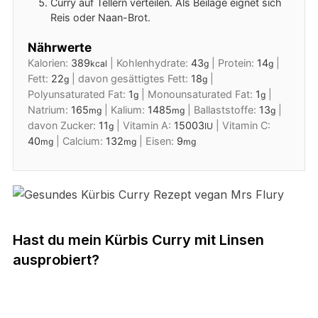
Curry auf Tellern verteilen. Als Beilage eignet sich
Reis oder Naan-Brot.
Nährwerte
Kalorien:
389
|
Kohlenhydrate:
43
|
Protein:
14
|
kcal
g
g
Fett:
22
|
davon gesättigtes Fett:
18
|
g
g
Polyunsaturated Fat:
1
|
Monounsaturated Fat:
1
|
g
g
Natrium:
165
|
Kalium:
1485
|
Ballaststoffe:
13
|
mg
mg
g
davon Zucker:
11
|
Vitamin A:
15003
|
Vitamin C:
g
IU
40
|
Calcium:
132
|
Eisen:
9
mg
mg
mg
Hast du mein Kürbis Curry mit Linsen
ausprobiert?