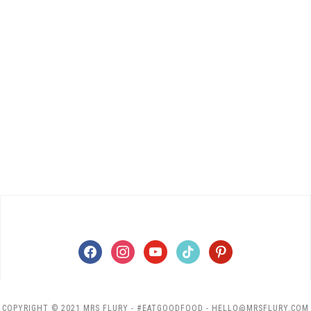
facebook
instagram
youtube
tiktok
pinterest
COPYRIGHT © 2021 MRS FLURY - #EATGOODFOOD - HELLO@MRSFLURY.COM