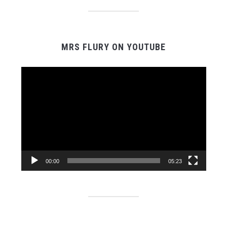
MRS FLURY ON YOUTUBE
Video-
Player
00:00
05:23