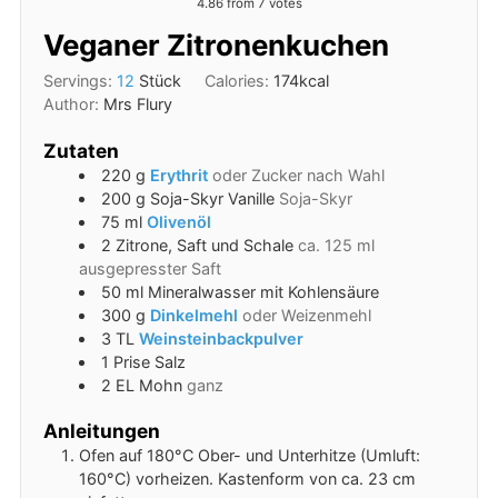
4.86
from
7
votes
Veganer Zitronenkuchen
Servings:
12
Stück
Calories:
174
kcal
Author:
Mrs Flury
Zutaten
220
g
Erythrit
oder Zucker nach Wahl
200
g
Soja-Skyr Vanille
Soja-Skyr
75
ml
Olivenöl
2
Zitrone, Saft und Schale
ca. 125 ml
ausgepresster Saft
50
ml
Mineralwasser mit Kohlensäure
300
g
Dinkelmehl
oder Weizenmehl
3
TL
Weinsteinbackpulver
1
Prise
Salz
2
EL
Mohn
ganz
Anleitungen
Ofen auf 180°C Ober- und Unterhitze (Umluft:
160°C) vorheizen. Kastenform von ca. 23 cm