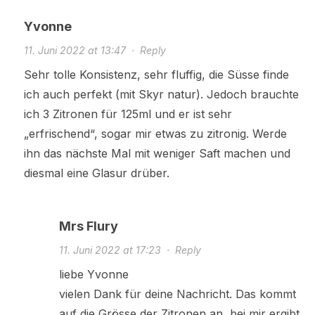
Yvonne
11. Juni 2022 at 13:47
·
Reply
Sehr tolle Konsistenz, sehr fluffig, die Süsse finde
ich auch perfekt (mit Skyr natur). Jedoch brauchte
ich 3 Zitronen für 125ml und er ist sehr
„erfrischend“, sogar mir etwas zu zitronig. Werde
ihn das nächste Mal mit weniger Saft machen und
diesmal eine Glasur drüber.
Mrs Flury
11. Juni 2022 at 17:23
·
Reply
liebe Yvonne
vielen Dank für deine Nachricht. Das kommt
auf die Grösse der Zitronen an, bei mir ergibt