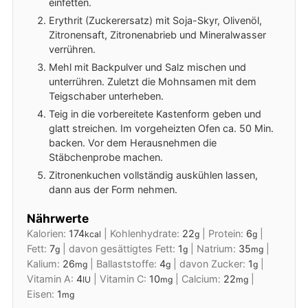
einfetten.
Erythrit (Zuckerersatz) mit Soja-Skyr, Olivenöl,
Zitronensaft, Zitronenabrieb und Mineralwasser
verrühren.
Mehl mit Backpulver und Salz mischen und
unterrühren. Zuletzt die Mohnsamen mit dem
Teigschaber unterheben.
Teig in die vorbereitete Kastenform geben und
glatt streichen. Im vorgeheizten Ofen ca. 50 Min.
backen. Vor dem Herausnehmen die
Stäbchenprobe machen.
Zitronenkuchen vollständig auskühlen lassen,
dann aus der Form nehmen.
Nährwerte
Kalorien:
174
|
Kohlenhydrate:
22
|
Protein:
6
|
kcal
g
g
Fett:
7
|
davon gesättigtes Fett:
1
|
Natrium:
35
|
g
g
mg
Kalium:
26
|
Ballaststoffe:
4
|
davon Zucker:
1
|
mg
g
g
Vitamin A:
4
|
Vitamin C:
10
|
Calcium:
22
|
IU
mg
mg
Eisen:
1
mg