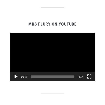
MRS FLURY ON YOUTUBE
Video-
Player
00:00
05:23