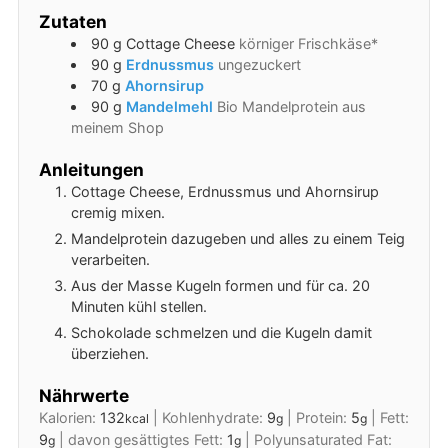
Zutaten
90
g
Cottage Cheese
körniger Frischkäse*
90
g
Erdnussmus
ungezuckert
70
g
Ahornsirup
90
g
Mandelmehl
Bio Mandelprotein aus
meinem Shop
Anleitungen
Cottage Cheese, Erdnussmus und Ahornsirup
cremig mixen.
Mandelprotein dazugeben und alles zu einem Teig
verarbeiten.
Aus der Masse Kugeln formen und für ca. 20
Minuten kühl stellen.
Schokolade schmelzen und die Kugeln damit
überziehen.
Nährwerte
Kalorien:
132
|
Kohlenhydrate:
9
|
Protein:
5
|
Fett:
kcal
g
g
9
|
davon gesättigtes Fett:
1
|
Polyunsaturated Fat:
g
g