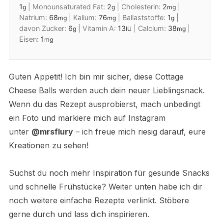
1
|
Monounsaturated Fat:
2
|
Cholesterin:
2
|
g
g
mg
Natrium:
68
|
Kalium:
76
|
Ballaststoffe:
1
|
mg
mg
g
davon Zucker:
6
|
Vitamin A:
13
|
Calcium:
38
|
g
IU
mg
Eisen:
1
mg
Guten Appetit! Ich bin mir sicher, diese Cottage
Cheese Balls werden auch dein neuer Lieblingsnack.
Wenn du das Rezept ausprobierst, mach unbedingt
ein Foto und markiere mich auf Instagram
unter
@mrsflury
– ich freue mich riesig darauf, eure
Kreationen zu sehen!
Suchst du noch mehr Inspiration für gesunde Snacks
und schnelle Frühstücke? Weiter unten habe ich dir
noch weitere einfache Rezepte verlinkt. Stöbere
gerne durch und lass dich inspirieren.