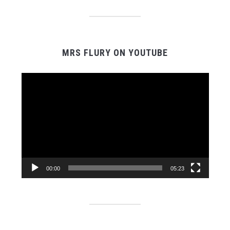
MRS FLURY ON YOUTUBE
Video-
Player
00:00
05:23