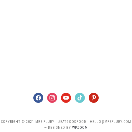
facebook
instagram
youtube
tiktok
pinterest
COPYRIGHT © 2021 MRS FLURY - #EATGOODFOOD - HELLO@MRSFLURY.COM
— DESIGNED BY
WPZOOM