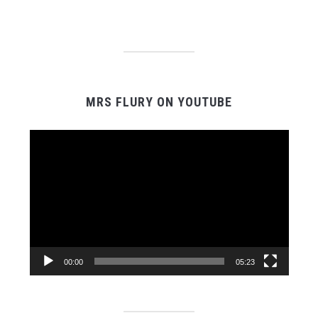
MRS FLURY ON YOUTUBE
Video-
Player
00:00
05:23