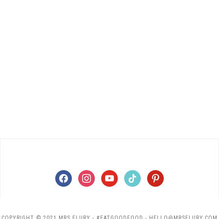
facebook
instagram
youtube
tiktok
pinterest
COPYRIGHT © 2021 MRS FLURY - #EATGOODFOOD - HELLO@MRSFLURY.COM