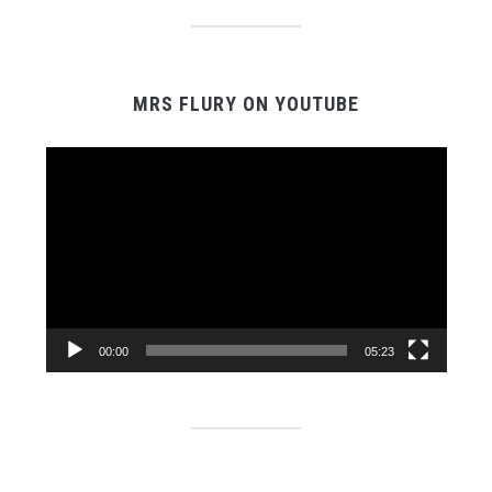
MRS FLURY ON YOUTUBE
Video-
Player
00:00
05:23