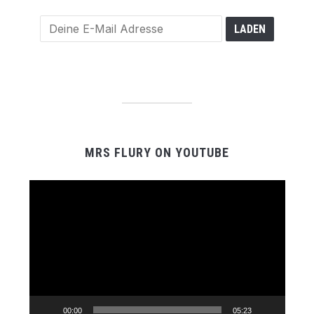
MRS FLURY ON YOUTUBE
Video-
Player
00:00
05:23