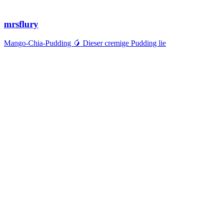
mrsflury
Mango-Chia-Pudding 🥭 Dieser cremige Pudding lie