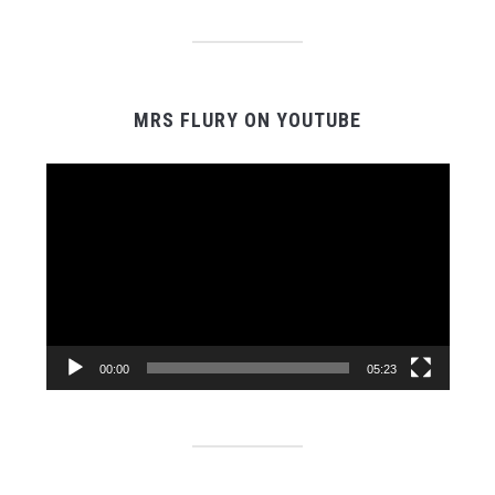
MRS FLURY ON YOUTUBE
Video-
Player
00:00
05:23