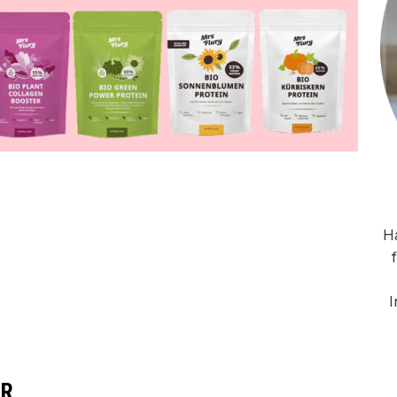
Ha
I
AR