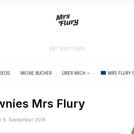
EAT GOOD FOOD
DEOS
MEINE BÜCHER
ÜBER MICH
MRS FLURY 
nies Mrs Flury
on
9. September 2018