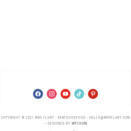
facebook
instagram
youtube
tiktok
pinterest
COPYRIGHT © 2021 MRS FLURY - #EATGOODFOOD - HELLO@MRSFLURY.COM
— DESIGNED BY
WPZOOM