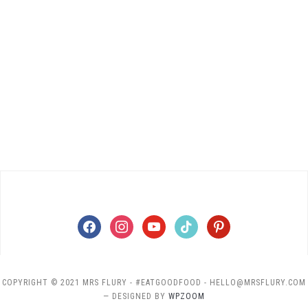
facebook
instagram
youtube
tiktok
pinterest
COPYRIGHT © 2021 MRS FLURY - #EATGOODFOOD - HELLO@MRSFLURY.COM
— DESIGNED BY
WPZOOM