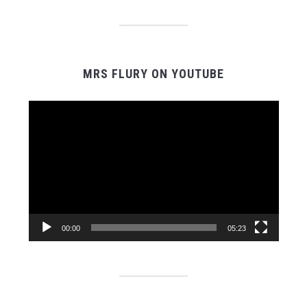
MRS FLURY ON YOUTUBE
Video-
Player
00:00
05:23