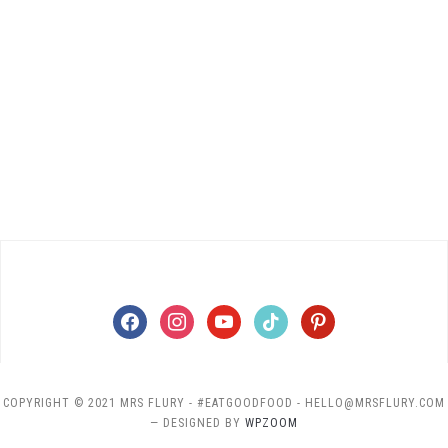
facebook
instagram
youtube
tiktok
pinterest
COPYRIGHT © 2021 MRS FLURY - #EATGOODFOOD - HELLO@MRSFLURY.COM
— DESIGNED BY
WPZOOM