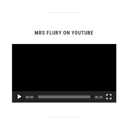
MRS FLURY ON YOUTUBE
Video-
Player
00:00
05:23