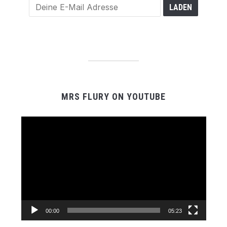
MRS FLURY ON YOUTUBE
Video-
Player
00:00
05:23