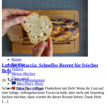
Rezepte
Rezepte A-Z
Mrs Flury – Über mich
Über mich
Meine Kenwood Geräte
Mrs Flury Chat-Gruppe
Impressum – Blog
Meine Bücher
Mrs Flury Shop
Mrs Flury Shop
Meine Kenwood Geräte
Home
Rezepte
Luftige Focaccia: Schnelles Rezept für frisches
Videos
Brot
Meine Bücher
Über mich
26. Juli 2026
0 Kommentare
Mrs Flury Shop
Mrs Flury Shop
Schnelle Focaccia – luftiges Fladenbrot mit Hefe Wenn ihr Lust auf
eine luftige, selbstgebackene Focaccia habt, aber nicht mit Sauerteig
backen möchtet, dann werdet ihr dieses Rezept lieben. Dank Hefe
[…]