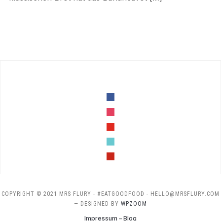
facebook
instagram
youtube
tiktok
pinterest
COPYRIGHT © 2021 MRS FLURY - #EATGOODFOOD - HELLO@MRSFLURY.COM
— DESIGNED BY
WPZOOM
Impressum – Blog