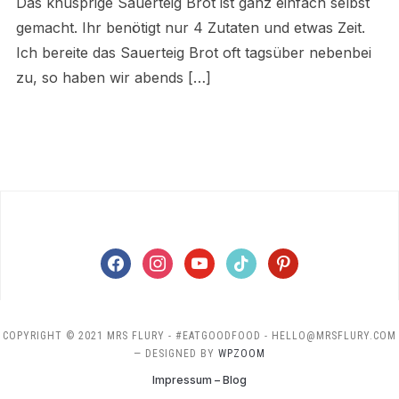
Das knusprige Sauerteig Brot ist ganz einfach selbst
gemacht. Ihr benötigt nur 4 Zutaten und etwas Zeit.
Ich bereite das Sauerteig Brot oft tagsüber nebenbei
zu, so haben wir abends […]
facebook
instagram
youtube
tiktok
pinterest
COPYRIGHT © 2021 MRS FLURY - #EATGOODFOOD - HELLO@MRSFLURY.COM
— DESIGNED BY
WPZOOM
Impressum – Blog