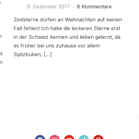
t
6. Dezember 2017
8 Kommentare
Zimtsterne dürfen an Weihnachten auf keinen
Fall fehlen! Ich habe die leckeren Sterne erst
n
in der Schweiz kennen und lieben gelernt, da
es früher bei uns zuhause vor allem
t.
Spitzbuben, […]
n
facebook
instagram
youtube
tiktok
pinterest