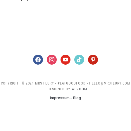
facebook
instagram
youtube
tiktok
pinterest
COPYRIGHT © 2021 MRS FLURY - #EATGOODFOOD - HELLO@MRSFLURY.COM
— DESIGNED BY
WPZOOM
Impressum – Blog