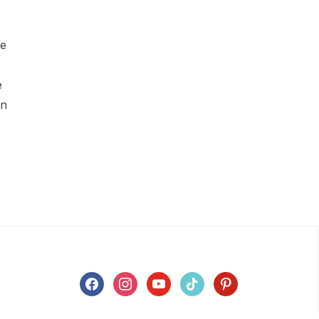
ge
e
en
facebook
instagram
youtube
tiktok
pinterest