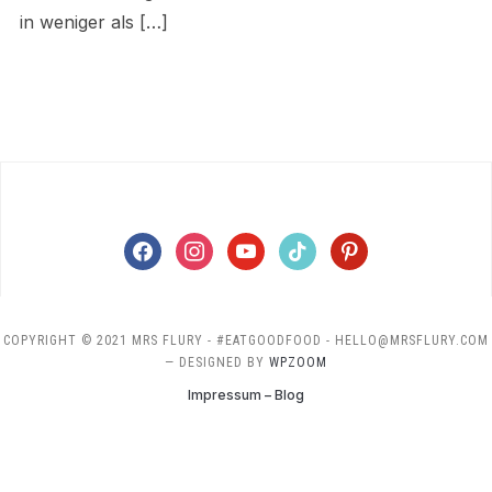
in weniger als […]
facebook
instagram
youtube
tiktok
pinterest
COPYRIGHT © 2021 MRS FLURY - #EATGOODFOOD - HELLO@MRSFLURY.COM
— DESIGNED BY
WPZOOM
Impressum – Blog