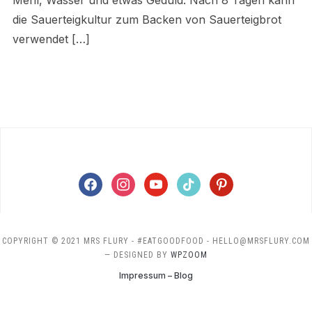
Mehl, Wasser und etwas Geduld. Nach 8 Tagen kann
die Sauerteigkultur zum Backen von Sauerteigbrot
verwendet […]
facebook
instagram
youtube
tiktok
pinterest
COPYRIGHT © 2021 MRS FLURY - #EATGOODFOOD - HELLO@MRSFLURY.COM
— DESIGNED BY
WPZOOM
Impressum – Blog