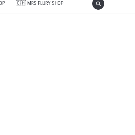
OP
🇨🇭 MRS FLURY SHOP