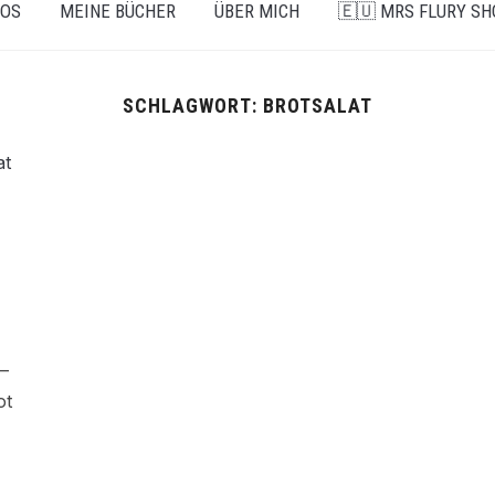
EOS
MEINE BÜCHER
ÜBER MICH
🇪🇺 MRS FLURY SH
SCHLAGWORT:
BROTSALAT
 –
ot