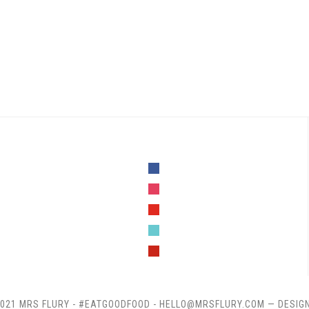
facebook
instagram
youtube
tiktok
pinterest
021 MRS FLURY - #EATGOODFOOD - HELLO@MRSFLURY.COM
— DESIG