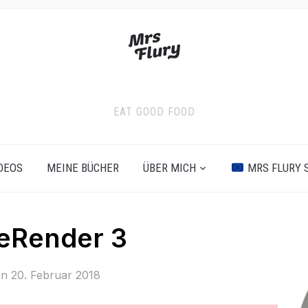
EAT GOOD FOOD
DEOS
MEINE BÜCHER
ÜBER MICH
MRS FLURY 
zeRender 3
on
20. Februar 2018