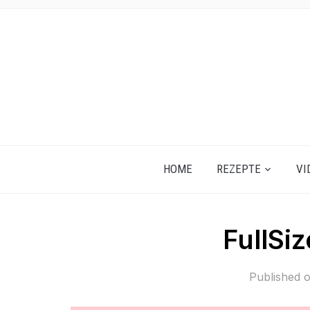
HOME
REZEPTE
VI
FullSi
Published 