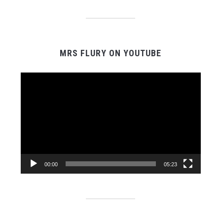
MRS FLURY ON YOUTUBE
Video-
Player
00:00
05:23