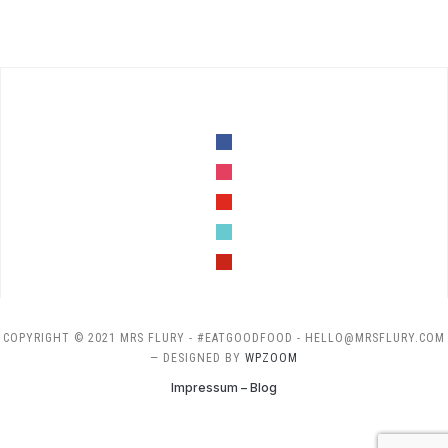
facebook
instagram
youtube
tiktok
pinterest
COPYRIGHT © 2021 MRS FLURY - #EATGOODFOOD - HELLO@MRSFLURY.COM
— DESIGNED BY
WPZOOM
Impressum – Blog