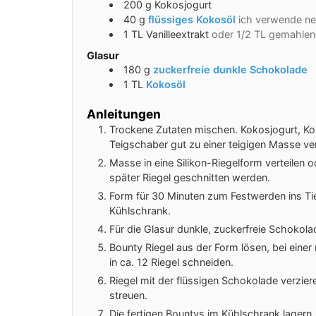
200
g
Kokosjogurt
40
g
flüssiges Kokosöl
ich verwende ne
1
TL
Vanilleextrakt
oder 1/2 TL gemahlene
Glasur
180
g
zuckerfreie dunkle Schokolade
1
TL
Kokosöl
Anleitungen
Trockene Zutaten mischen. Kokosjogurt, Kok
Teigschaber gut zu einer teigigen Masse ve
Masse in eine Silikon-Riegelform verteilen
später Riegel geschnitten werden.
Form für 30 Minuten zum Festwerden ins Tie
Kühlschrank.
Für die Glasur dunkle, zuckerfreie Schoko
Bounty Riegel aus der Form lösen, bei eine
in ca. 12 Riegel schneiden.
Riegel mit der flüssigen Schokolade verzier
streuen.
Die fertigen Bountys im Kühlschrank lagern.