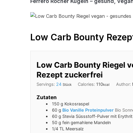
Ferrero Rocher Kugeln – gesund, vegan
Low Carb Bounty Rezep
Low Carb Bounty Riegel 
Rezept zuckerfrei
Servings:
24
Calories:
110
Author:
Stück
kcal
Zutaten
150
g
Kokosraspel
60
g
Bio Vanille Proteinpulver
Bio Sonn
60
g
Stevia Süssstoff-Pulver mit Erythrit
50
g
fein gemahlene Mandeln
1/4
TL
Meersalz