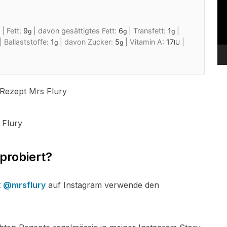
|
Fett:
9
|
davon gesättigtes Fett:
6
|
Transfett:
1
|
g
g
g
|
Ballaststoffe:
1
|
davon Zucker:
5
|
Vitamin A:
17
|
g
g
IU
probiert?
t
@mrsflury
auf Instagram verwende den