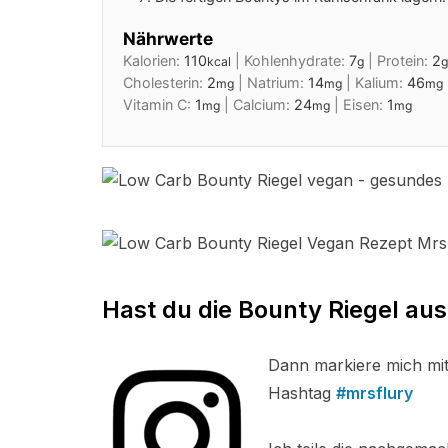
Nährwerte
Kalorien:
110
|
Kohlenhydrate:
7
|
Protein:
2
kcal
g
g
Cholesterin:
2
|
Natrium:
14
|
Kalium:
46
mg
mg
mg
Vitamin C:
1
|
Calcium:
24
|
Eisen:
1
mg
mg
mg
Hast du die Bounty Riegel aus
Dann markiere mich mi
Hashtag
#mrsflury