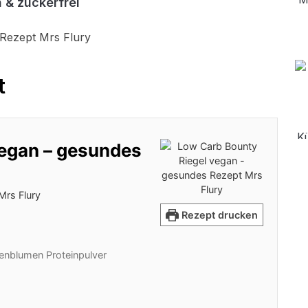
 & zuckerfrei
t
vegan – gesundes
Mrs Flury
Rezept drucken
enblumen Proteinpulver