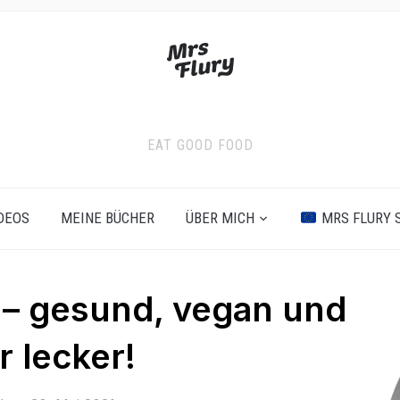
EAT GOOD FOOD
DEOS
MEINE BÜCHER
ÜBER MICH
MRS FLURY 
– gesund, vegan und
r lecker!