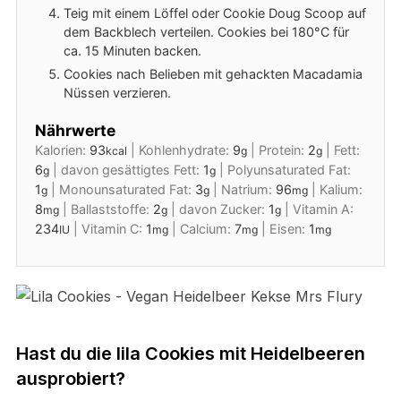
Teig mit einem Löffel oder Cookie Doug Scoop auf
dem Backblech verteilen. Cookies bei 180°C für
ca. 15 Minuten backen.
Cookies nach Belieben mit gehackten Macadamia
Nüssen verzieren.
Nährwerte
Kalorien:
93
|
Kohlenhydrate:
9
|
Protein:
2
|
Fett:
kcal
g
g
6
|
davon gesättigtes Fett:
1
|
Polyunsaturated Fat:
g
g
1
|
Monounsaturated Fat:
3
|
Natrium:
96
|
Kalium:
g
g
mg
8
|
Ballaststoffe:
2
|
davon Zucker:
1
|
Vitamin A:
mg
g
g
234
|
Vitamin C:
1
|
Calcium:
7
|
Eisen:
1
IU
mg
mg
mg
Hast du die lila Cookies mit Heidelbeeren
ausprobiert?