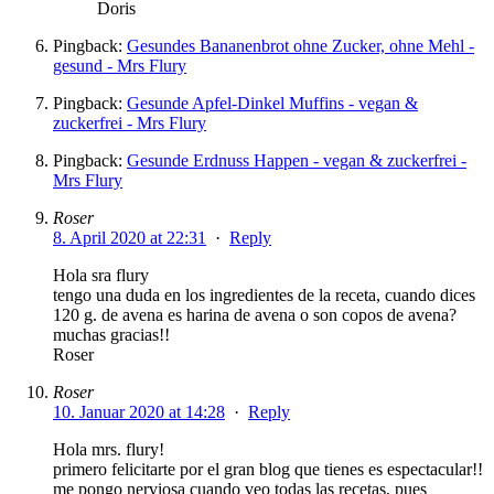
Doris
Pingback:
Gesundes Bananenbrot ohne Zucker, ohne Mehl -
gesund - Mrs Flury
Pingback:
Gesunde Apfel-Dinkel Muffins - vegan &
zuckerfrei - Mrs Flury
Pingback:
Gesunde Erdnuss Happen - vegan & zuckerfrei -
Mrs Flury
Roser
8. April 2020 at 22:31
·
Reply
Hola sra flury
tengo una duda en los ingredientes de la receta, cuando dices
120 g. de avena es harina de avena o son copos de avena?
muchas gracias!!
Roser
Roser
10. Januar 2020 at 14:28
·
Reply
Hola mrs. flury!
primero felicitarte por el gran blog que tienes es espectacular!!
me pongo nerviosa cuando veo todas las recetas, pues