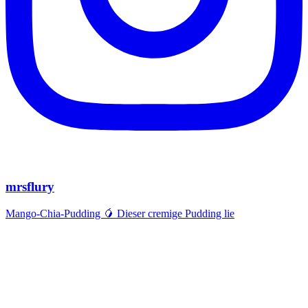
mrsflury
Mango-Chia-Pudding 🥭 Dieser cremige Pudding lie