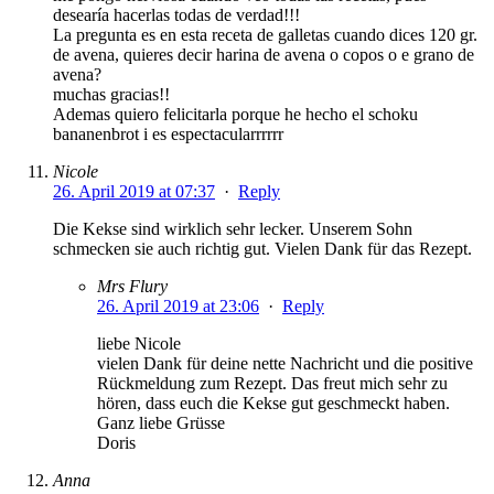
desearía hacerlas todas de verdad!!!
La pregunta es en esta receta de galletas cuando dices 120 gr.
de avena, quieres decir harina de avena o copos o e grano de
avena?
muchas gracias!!
Ademas quiero felicitarla porque he hecho el schoku
bananenbrot i es espectacularrrrrr
Nicole
26. April 2019 at 07:37
·
Reply
Die Kekse sind wirklich sehr lecker. Unserem Sohn
schmecken sie auch richtig gut. Vielen Dank für das Rezept.
Mrs Flury
26. April 2019 at 23:06
·
Reply
liebe Nicole
vielen Dank für deine nette Nachricht und die positive
Rückmeldung zum Rezept. Das freut mich sehr zu
hören, dass euch die Kekse gut geschmeckt haben.
Ganz liebe Grüsse
Doris
Anna