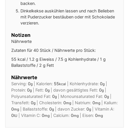
backen.
Dinkelkekse auskühlen lassen und nach Belieben
mit Puderzucker bestäuben oder mit Schokolade
verzieren.
Notizen
Nährwerte
Zutaten für 40 Stück / Nährwerte pro Stück:
55 kcal / 1.2 g Eiweiss / 7.5 g Kohlenhydrate / 1 g
Ballaststoffe / 2 g Fett
Nährwerte
Serving:
0
|
Kalorien:
55
|
Kohlenhydrate:
0
|
g
kcal
g
Protein:
0
|
Fett:
0
|
davon gesättigtes Fett:
0
|
g
g
g
Polyunsaturated Fat:
0
|
Monounsaturated Fat:
0
|
g
g
Transfett:
0
|
Cholesterin:
0
|
Natrium:
0
|
Kalium:
g
mg
mg
0
|
Ballaststoffe:
0
|
davon Zucker:
0
|
Vitamin A:
mg
g
g
0
|
Vitamin C:
0
|
Calcium:
0
|
Eisen:
0
IU
mg
mg
mg