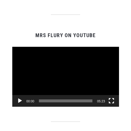
MRS FLURY ON YOUTUBE
Video-
Player
00:00
05:23