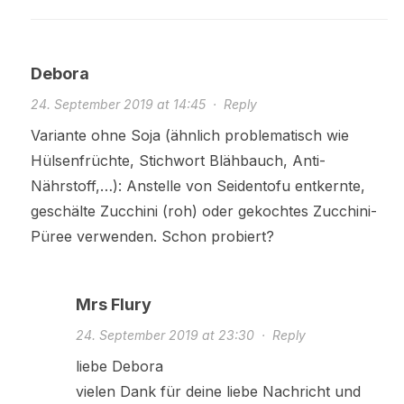
Debora
24. September 2019 at 14:45
·
Reply
Variante ohne Soja (ähnlich problematisch wie
Hülsenfrüchte, Stichwort Blähbauch, Anti-
Nährstoff,…): Anstelle von Seidentofu entkernte,
geschälte Zucchini (roh) oder gekochtes Zucchini-
Püree verwenden. Schon probiert?
Mrs Flury
24. September 2019 at 23:30
·
Reply
liebe Debora
vielen Dank für deine liebe Nachricht und