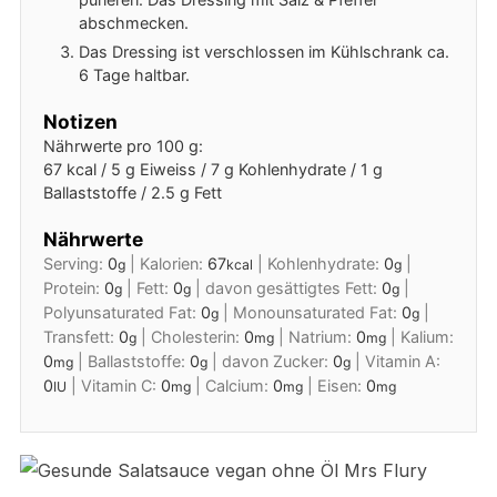
abschmecken.
Das Dressing ist verschlossen im Kühlschrank ca.
6 Tage haltbar.
Notizen
Nährwerte pro 100 g:
67 kcal / 5 g Eiweiss / 7 g Kohlenhydrate / 1 g
Ballaststoffe / 2.5 g Fett
Nährwerte
Serving:
0
|
Kalorien:
67
|
Kohlenhydrate:
0
|
g
kcal
g
Protein:
0
|
Fett:
0
|
davon gesättigtes Fett:
0
|
g
g
g
Polyunsaturated Fat:
0
|
Monounsaturated Fat:
0
|
g
g
Transfett:
0
|
Cholesterin:
0
|
Natrium:
0
|
Kalium:
g
mg
mg
0
|
Ballaststoffe:
0
|
davon Zucker:
0
|
Vitamin A:
mg
g
g
0
|
Vitamin C:
0
|
Calcium:
0
|
Eisen:
0
IU
mg
mg
mg