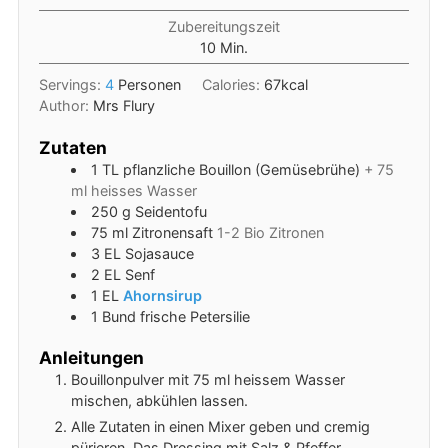
Zubereitungszeit
Minuten
10
Min.
Servings:
4
Personen
Calories:
67
kcal
Author:
Mrs Flury
Zutaten
1
TL
pflanzliche Bouillon (Gemüsebrühe)
+ 75
ml heisses Wasser
250
g
Seidentofu
75
ml
Zitronensaft
1-2 Bio Zitronen
3
EL
Sojasauce
2
EL
Senf
1
EL
Ahornsirup
1
Bund
frische Petersilie
Anleitungen
Bouillonpulver mit 75 ml heissem Wasser
mischen, abkühlen lassen.
Alle Zutaten in einen Mixer geben und cremig
pürieren. Das Dressing mit Salz & Pfeffer